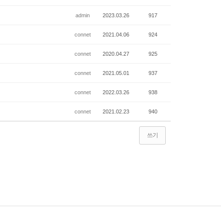
admin
2023.03.26
917
connet
2021.04.06
924
connet
2020.04.27
925
connet
2021.05.01
937
connet
2022.03.26
938
connet
2021.02.23
940
쓰기