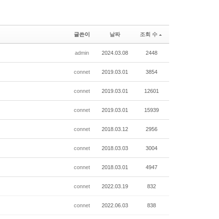
글쓴이
날짜
조회 수
admin
2024.03.08
2448
connet
2019.03.01
3854
connet
2019.03.01
12601
connet
2019.03.01
15939
connet
2018.03.12
2956
connet
2018.03.03
3004
connet
2018.03.01
4947
connet
2022.03.19
832
connet
2022.06.03
838