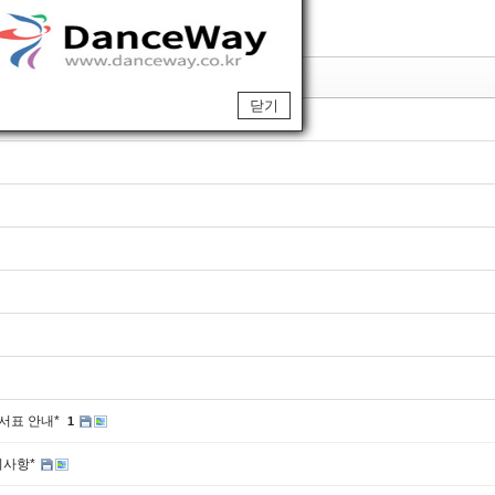
제목
닫기
순서표 안내*
1
지사항*