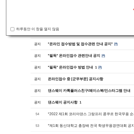
공지사항
번호
하루동안 이 창을 열지 않음
*안전교육수료증 제출방법 안내*
공지
*온라인 접수방법 및 접수관련 안내 공지*
공지
*필독* 온라인접수 관련안내 공지
공지
*필독* 온라인접수 방법 안내
공지
1
온라인접수 중 [군무부문] 공지사항
공지
댄스웨이 카톡플러스친구/페이스북/인스타그램 안내
공지
댄스웨이 공지사항
공지
1
*2022 제1회 코리아댄스 그랑프리 콩쿠르 한국무용 
54
*제1회 동신대학교 총장배 전국 학생무용경연대회 공
53