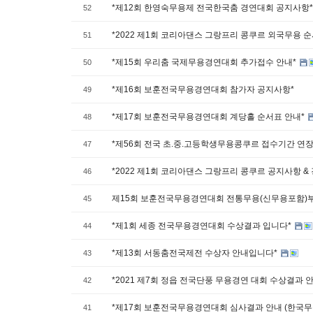
*제12회 한영숙무용제 전국한국춤 경연대회 공지사항
52
*2022 제1회 코리아댄스 그랑프리 콩쿠르 외국무용 
51
*제15회 우리춤 국제무용경연대회 추가접수 안내*
50
*제16회 보훈전국무용경연대회 참가자 공지사항*
49
*제17회 보훈전국무용경연대회 계당홀 순서표 안내*
48
*제56회 전국 초.중.고등학생무용콩쿠르 접수기간 연장
47
*2022 제1회 코리아댄스 그랑프리 콩쿠르 공지사항 &
46
제15회 보훈전국무용경연대회 전통무용(신무용포함)부
45
*제1회 세종 전국무용경연대회 수상결과 입니다*
44
*제13회 서동춤전국제전 수상자 안내입니다*
43
*2021 제7회 정읍 전국단풍 무용경연 대회 수상결과 
42
*제17회 보훈전국무용경연대회 심사결과 안내 (한국무용
41