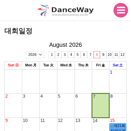
본문으로 바로가기
대회일정
August 2026
1
2
3
4
5
6
7
8
9
10
11
12
Sun 日
Mon 月
Tue 火
Wed 水
Thu 木
Fri 金
Sat 土
1
2
3
4
5
6
8
7
9
10
11
12
13
15
14
제21회
차세대 전