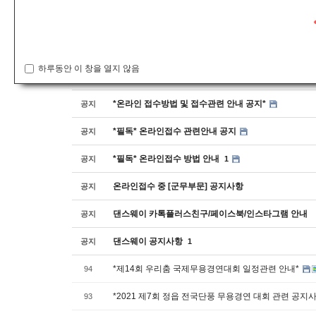
공지사항
번호
하루동안 이 창을 열지 않음
*안전교육수료증 제출방법 안내*
공지
*온라인 접수방법 및 접수관련 안내 공지*
공지
*필독* 온라인접수 관련안내 공지
공지
*필독* 온라인접수 방법 안내
공지
1
온라인접수 중 [군무부문] 공지사항
공지
댄스웨이 카톡플러스친구/페이스북/인스타그램 안내
공지
댄스웨이 공지사항
공지
1
*제14회 우리춤 국제무용경연대회 일정관련 안내*
94
*2021 제7회 정읍 전국단풍 무용경연 대회 관련 공지
93