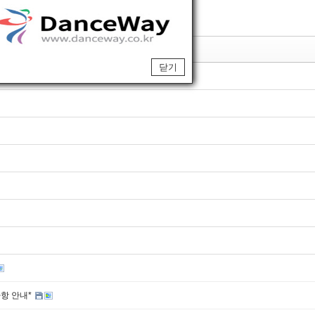
제목
닫기
사항 안내*