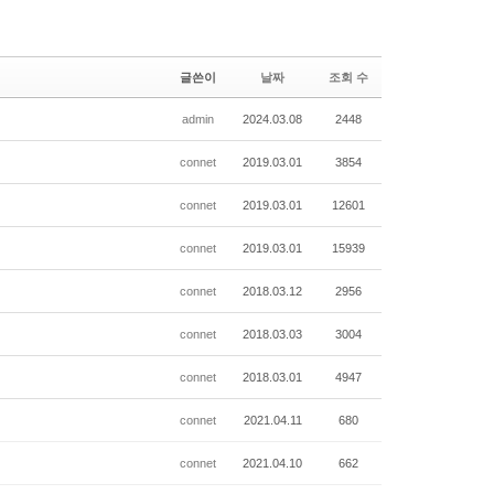
글쓴이
날짜
조회 수
admin
2024.03.08
2448
connet
2019.03.01
3854
connet
2019.03.01
12601
connet
2019.03.01
15939
connet
2018.03.12
2956
connet
2018.03.03
3004
connet
2018.03.01
4947
connet
2021.04.11
680
connet
2021.04.10
662