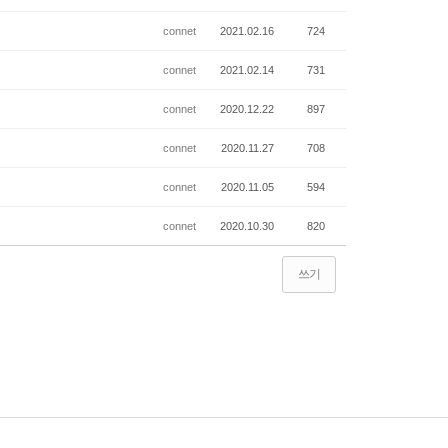
connet
2021.02.16
724
connet
2021.02.14
731
connet
2020.12.22
897
connet
2020.11.27
708
connet
2020.11.05
594
connet
2020.10.30
820
쓰기