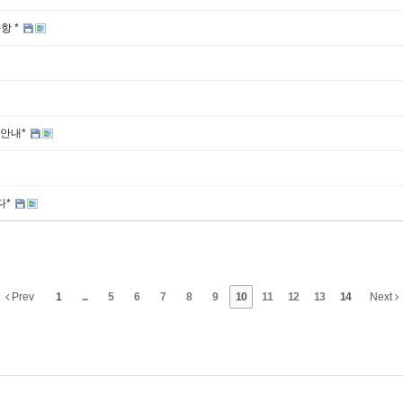
항 *
 안내*
다*
Prev
1
...
5
6
7
8
9
10
11
12
13
14
Next