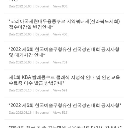
Date
2022.06.03
By
connet
Views
838
*코리아국제현대무용콩쿠르 지역쿼터제(전라북도지회)
접수마감일 변경안내*
Date
2022.06.03
By
connet
Views
400
*2022 제6회 한국예술무형유산 전국경연대회 공지사항
및 대기시간 안내*
Date
2022.06.03
By
connet
Views
751
제1회 KBA 발레콩쿠르 클래식 지정작 안내 및 안전교육
수료증 이수 발급 방법안내*
Date
2022.05.13
By
connet
Views
591
*2022 제6회 한국예술무형유산 전국경연대회 공지사항*
Date
2022.05.13
By
connet
Views
512
*제53회 전국 초.중.고등학생 무용콩쿠르 대기시간 안내*