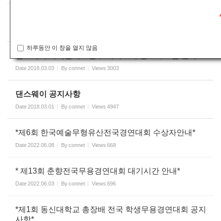
온라인접수 중 [군무부문] 공지사항
Date
2018.03.12
By
connet
Views
2956
하루동안 이 창을 열지 않음
댄스웨이 카톡플러스친구/페이스북/인스타그램 안내
Date
2018.03.03
By
connet
Views
3003
댄스웨이 공지사항
Date
2018.03.01
By
connet
Views
4947
*제6회 한국예술무형유산전국경연대회 수상자안내*
Date
2022.06.08
By
connet
Views
668
* 제13회 춘향전국무용경연대회 대기시간 안내*
Date
2022.06.03
By
connet
Views
696
*제1회 동신대학교 총장배 전국 학생무용경연대회 공지
사항*