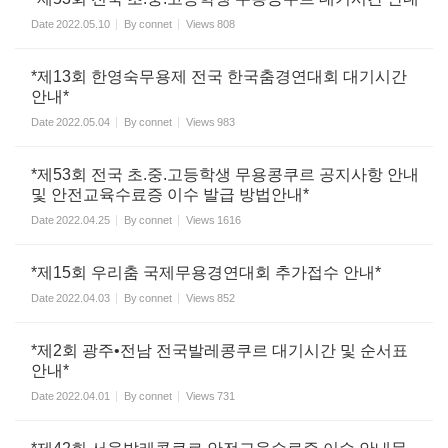
Date
2022.05.10
By
connet
Views
808
*제13회 한영숙무용제 전국 한국춤경연대회 대기시간
안내*
Date
2022.05.04
By
connet
Views
983
*제53회 전국 초.중.고등학생 무용콩쿠르 공지사항 안내
및 안전교육수료증 이수 발급 방법안내*
Date
2022.04.25
By
connet
Views
1616
*제15회 우리춤 국제무용경연대회 추가접수 안내*
Date
2022.04.03
By
connet
Views
852
*제2회 광주•전남 전국발레콩쿠르 대기시간 및 순서표
안내*
Date
2022.04.01
By
connet
Views
731