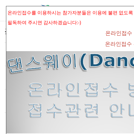
본문으로 바로가기
Sketchbook5, 스케치북5
온라인접수를 이용하시는 참가자분들은 이용에 불편 없도록
필독하여 주시면
감사하겠습니다:-)
공지사항
온라인접수
온라인접수
*안전교육수료증 제출방법 안내*
Sketchbook5, 스케치북5
Date
2024.03.08
By
admin
Views
2448
*온라인 접수방법 및 접수관련 안내 공지*
Date
2019.03.01
By
connet
Views
3854
*필독* 온라인접수 관련안내 공지
Date
2019.03.01
By
connet
Views
12601
*필독* 온라인접수 방법 안내
Date
2019.03.01
By
connet
Views
15939