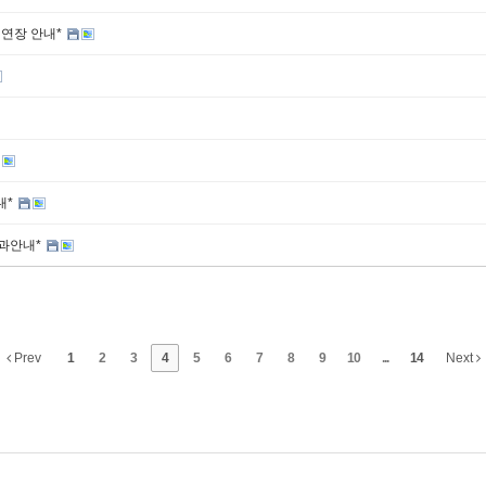
 연장 안내*
내*
결과안내*
Prev
1
2
3
4
5
6
7
8
9
10
...
14
Next