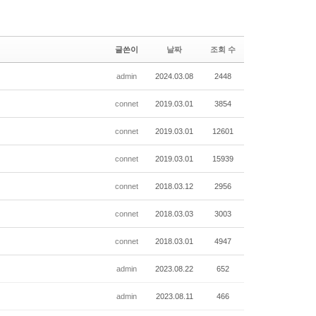
글쓴이
날짜
조회 수
admin
2024.03.08
2448
connet
2019.03.01
3854
connet
2019.03.01
12601
connet
2019.03.01
15939
connet
2018.03.12
2956
connet
2018.03.03
3003
connet
2018.03.01
4947
admin
2023.08.22
652
admin
2023.08.11
466