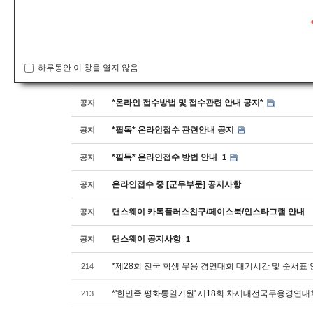
공지사항
번호
하루동안 이 창을 열지 않음
*안전교육수료증 제출방법 안내*
공지
*온라인 접수방법 및 접수관련 안내 공지*
공지
*필독* 온라인접수 관련안내 공지
공지
*필독* 온라인접수 방법 안내
공지
1
온라인접수 중 [군무부문] 공지사항
공지
댄스웨이 카톡플러스친구/페이스북/인스타그램 안내
공지
댄스웨이 공지사항
공지
1
*제28회 전국 학생 무용 경연대회 대기시간 및 순서표 
214
*'한민족 평화통일기원' 제18회 차세대전국무용경연대
213