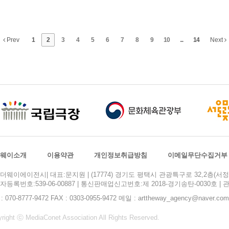
Prev
1
2
3
4
5
6
7
8
9
10
...
14
Next
웨이소개
이용약관
개인정보취급방침
이메일무단수집거부
더웨이에이전시| 대표:문지원 | (17774) 경기도 평택시 관광특구로 32,2층(서정동
자등록번호:539-06-00887 | 통신판매업신고번호:제 2018-경기송탄-0030호 
 : 070-8777-9472 FAX : 0303-0955-9472 메일 : arttheway_agency@naver.com
right ⓒ MediaConet Association All Rights Reserved.