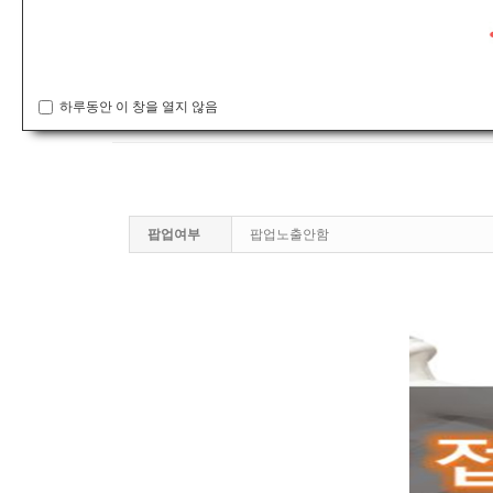
공지사항
코리아국제현대무용콩쿠르(예선) 접수기간 연장안내
하루동안 이 창을 열지 않음
connet
팝업여부
팝업노출안함