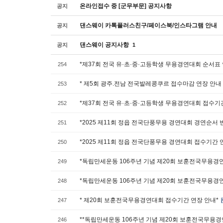
온라인접수 중 [군무부문] 공지사항
공지
댄스웨이 카톡플러스친구/페이스북/인스타그램 안내
공지
댄스웨이 공지사항
공지
1
*제37회 전국 유·초·중·고등학생 무용경연대회 순서표
254
* 제5회 광주.전남 전국발레콩쿠르 접수마감 연장 안내 
253
*제37회 전국 유·초·중·고등학생 무용경연대회 접수기
252
*2025 제11회 정읍 전국단풍무용 경연대회 경연순서 
251
*2025 제11회 정읍 전국단풍무용 경연대회 접수기간 
250
*독립만세운동 106주년 기념 제20회 보훈전국무용경
249
*독립만세운동 106주년 기념 제20회 보훈전국무용경
248
* 제20회 보훈전국무용경연대회 접수기간 연장 안내*
247
**독립만세운동 106주년 기념 제20회 보훈전국무용
246