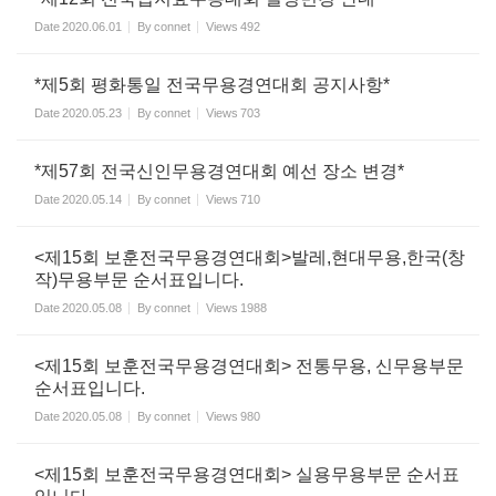
Date
2020.06.01
By
connet
Views
492
*제5회 평화통일 전국무용경연대회 공지사항*
Date
2020.05.23
By
connet
Views
703
*제57회 전국신인무용경연대회 예선 장소 변경*
Date
2020.05.14
By
connet
Views
710
<제15회 보훈전국무용경연대회>발레,현대무용,한국(창
작)무용부문 순서표입니다.
Date
2020.05.08
By
connet
Views
1988
<제15회 보훈전국무용경연대회> 전통무용, 신무용부문
순서표입니다.
Date
2020.05.08
By
connet
Views
980
<제15회 보훈전국무용경연대회> 실용무용부문 순서표