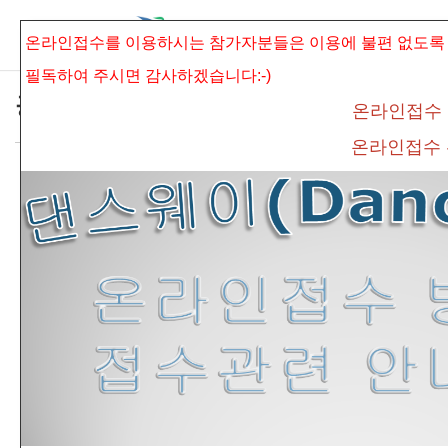
본문으로 바로가기
Sketchbook5, 스케치북5
온라인접수를 이용하시는 참가자분들은 이용에 불편 없도록
필독하여 주시면
감사하겠습니다:-)
공지사항
온라인접수
온라인접수
*제4회 광주.전남 전국발레콩쿠르 최고상 수
Sketchbook5, 스케치북5
상자 안내*
admin
조회 수
541
추천 수
0
댓글
0