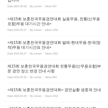
입니다
Date
2020.05.08
By
connet
Views
497
<제15회 보훈전국무용경연대회 실용무용, 전통(신무용
포함)무용 대기시간 안내>
Date
2020.05.07
By
connet
Views
1283
<제15회 보훈전국무용경연대회 발레-현대무용-한국(창
작)무용 대기시간표 안내>
Date
2020.05.07
By
connet
Views
1502
제15회 보훈전국무용경연대회 전통무용(신무용포함)부
문 경연 장소 변경 안내 사항
Date
2020.05.06
By
connet
Views
894
<제15회 보훈전국무용경연대회> 경연실황 생중계 안내
Date
2020.04.29
By
connet
Views
2162