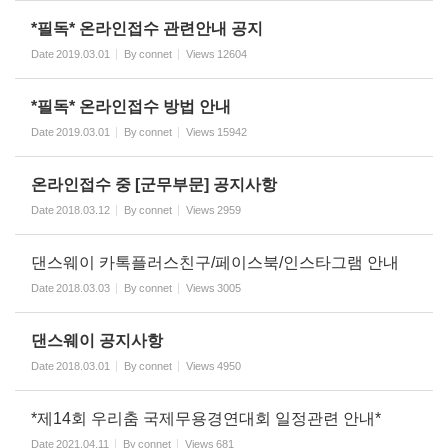
*필독* 온라인접수 관련안내 공지
Date
2019.03.01
By
connet
Views
12604
*필독* 온라인접수 방법 안내
Date
2019.03.01
By
connet
Views
15942
온라인접수 중 [군무부문] 공지사항
Date
2018.03.12
By
connet
Views
2959
댄스웨이 카톡플러스친구/페이스북/인스타그램 안내
Date
2018.03.03
By
connet
Views
3005
댄스웨이 공지사항
Date
2018.03.01
By
connet
Views
4950
*제14회 우리춤 국제무용경연대회 일정관련 안내*
Date
2021.04.11
By
connet
Views
681