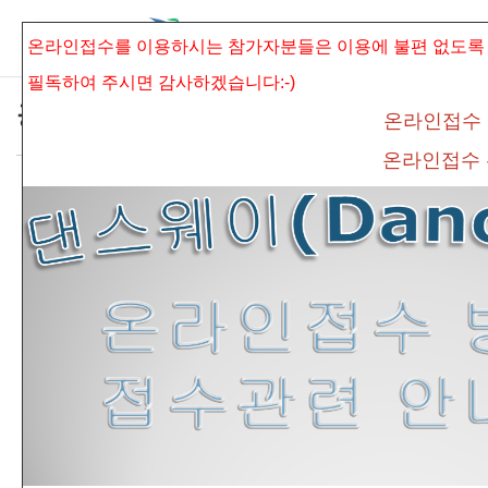
본문으로 바로가기
Sketchbook5, 스케치북5
온라인접수를 이용하시는 참가자분들은 이용에 불편 없도록
필독하여 주시면
감사하겠습니다:-)
공지사항
온라인접수
온라인접수
* 제16회 보훈전국무용경연대회 실용.외국무
Sketchbook5, 스케치북5
용 대기시간 안내 *
connet
조회 수
541
추천 수
0
댓글
0
<제
16
회 보훈전국무용경연대
회 실용.외국무용
대기시간 안
내>