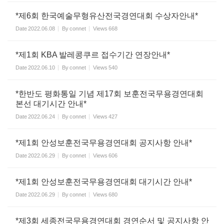
*제6회 한국예술무형유산전국경연대회 수상자안내*
Date
2022.06.08
By
connet
Views
668
*제1회 KBA 발레콩쿠르 접수기간 연장안내*
Date
2022.06.10
By
connet
Views
540
*한반도 평화통일 기념 제17회 보훈전국무용경연대회
본선 대기시간 안내*
Date
2022.06.24
By
connet
Views
427
*제1회 안성보훈전국무용경연대회 공지사항 안내*
Date
2022.06.29
By
connet
Views
606
*제1회 안성보훈전국무용경연대회 대기시간 안내*
Date
2022.06.29
By
connet
Views
680
*제3회 세종전국무용경연대회 경연순서 및 공지사항 안