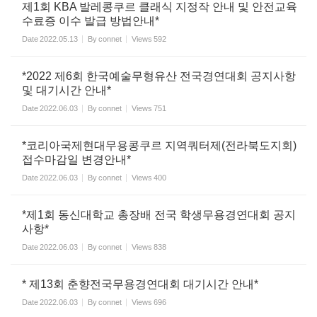
제1회 KBA 발레콩쿠르 클래식 지정작 안내 및 안전교육
수료증 이수 발급 방법안내*
Date
2022.05.13
By
connet
Views
592
*2022 제6회 한국예술무형유산 전국경연대회 공지사항
및 대기시간 안내*
Date
2022.06.03
By
connet
Views
751
*코리아국제현대무용콩쿠르 지역쿼터제(전라북도지회)
접수마감일 변경안내*
Date
2022.06.03
By
connet
Views
400
*제1회 동신대학교 총장배 전국 학생무용경연대회 공지
사항*
Date
2022.06.03
By
connet
Views
838
* 제13회 춘향전국무용경연대회 대기시간 안내*
Date
2022.06.03
By
connet
Views
696