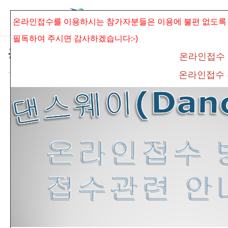
본문으로 바로가기
Sketchbook5, 스케치북5
온라인접수를 이용하시는 참가자분들은 이용에 불편 없도록
필독하여 주시면
감사하겠습니다:-)
공지사항
온라인접수
온라인접수
*제15회 우리춤 국제무용경연대회 추가접수
Sketchbook5, 스케치북5
안내*
connet
조회 수
852
추천 수
0
댓글
0