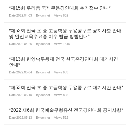
*제15회 우리춤 국제무용경연대회 추가접수 안내*
Date
2022.04.03
By
connet
Views
852
*제53회 전국 초.중.고등학생 무용콩쿠르 공지사항 안내
및 안전교육수료증 이수 발급 방법안내*
Date
2022.04.25
By
connet
Views
1616
*제13회 한영숙무용제 전국 한국춤경연대회 대기시간
안내*
Date
2022.05.04
By
connet
Views
983
*제53회 전국 초.중.고등학생 무용콩쿠르 대기시간 안내*
Date
2022.05.10
By
connet
Views
808
*2022 제6회 한국예술무형유산 전국경연대회 공지사항*
Date
2022.05.13
By
connet
Views
512