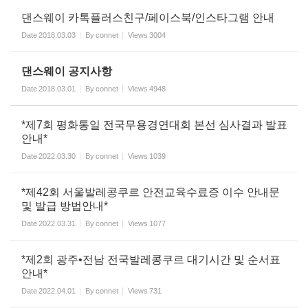
댄스웨이 카톡플러스친구/페이스북/인스타그램 안내
Date
2018.03.03
By
connet
Views
3004
댄스웨이 공지사항
Date
2018.03.01
By
connet
Views
4948
*제7회 평화통일 전국무용경연대회 본선 심사결과 발표
안내*
Date
2022.03.30
By
connet
Views
1039
*제42회 서울발레콩쿠르 안전교육수료증 이수 안내문
및 발급 방법안내*
Date
2022.03.31
By
connet
Views
1077
*제2회 광주•전남 전국발레콩쿠르 대기시간 및 순서표
안내*
Date
2022.04.01
By
connet
Views
731