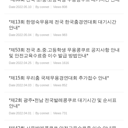
Date
2022.05.10
By
connet
Views
808
*제13회 한영숙무용제 전국 한국춤경연대회 대기시간
안내*
Date
2022.05.04
By
connet
Views
983
*제53회 전국 초.중.고등학생 무용콩쿠르 공지사항 안내
및 안전교육수료증 이수 발급 방법안내*
Date
2022.04.25
By
connet
Views
1616
*제15회 우리춤 국제무용경연대회 추가접수 안내*
Date
2022.04.03
By
connet
Views
852
*제2회 광주•전남 전국발레콩쿠르 대기시간 및 순서표
안내*
Date
2022.04.01
By
connet
Views
731