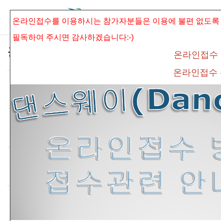
본문으로 바로가기
Sketchbook5, 스케치북5
온라인접수를 이용하시는 참가자분들은 이용에 불편 없도록
필독하여 주시면
감사하겠습니다:-)
공지사항
온라인접수
온라인접수
*안전교육수료증 제출방법 안내*
Sketchbook5, 스케치북5
Date
2024.03.08
By
admin
Views
2448
*온라인 접수방법 및 접수관련 안내 공지*
Date
2019.03.01
By
connet
Views
3854
*필독* 온라인접수 관련안내 공지
Date
2019.03.01
By
connet
Views
12601
*필독* 온라인접수 방법 안내
Date
2019.03.01
By
connet
Views
15939