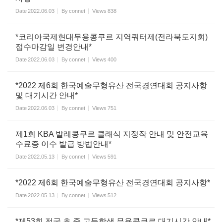
Date
2022.06.03
By
connet
Views
838
*코리아국제현대무용콩쿠르 지역쿼터제(전라북도지회)
접수마감일 변경안내*
Date
2022.06.03
By
connet
Views
400
*2022 제6회 한국예술무형유산 전국경연대회 공지사항
및 대기시간 안내*
Date
2022.06.03
By
connet
Views
751
제1회 KBA 발레콩쿠르 클래식 지정작 안내 및 안전교육
수료증 이수 발급 방법안내*
Date
2022.05.13
By
connet
Views
591
*2022 제6회 한국예술무형유산 전국경연대회 공지사항*
Date
2022.05.13
By
connet
Views
512
*제53회 전국 초.중.고등학생 무용콩쿠르 대기시간 안내*