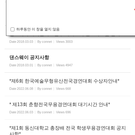
온라인접수 중 [군무부문] 공지사항
Date
2018.03.12
By
connet
Views
2956
하루동안 이 창을 열지 않음
댄스웨이 카톡플러스친구/페이스북/인스타그램 안내
Date
2018.03.03
By
connet
Views
3003
댄스웨이 공지사항
Date
2018.03.01
By
connet
Views
4947
*제6회 한국예술무형유산전국경연대회 수상자안내*
Date
2022.06.08
By
connet
Views
668
* 제13회 춘향전국무용경연대회 대기시간 안내*
Date
2022.06.03
By
connet
Views
696
*제1회 동신대학교 총장배 전국 학생무용경연대회 공지
사항*