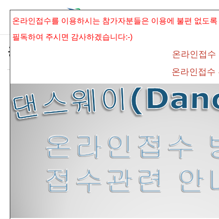
본문으로 바로가기
Sketchbook5, 스케치북5
온라인접수를 이용하시는 참가자분들은 이용에 불편 없도록
필독하여 주시면
감사하겠습니다:-)
공지사항
온라인접수
온라인접수
*'한민족 평화통일기원' 제18회 차세대전국
Sketchbook5, 스케치북5
무용경연대회 공지사항 안내*
admin
조회 수
346
추천 수
0
댓글
0