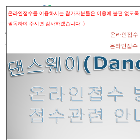
본문으로 바로가기
Sketchbook5, 스케치북5
온라인접수를 이용하시는 참가자분들은 이용에 불편 없도록
필독하여 주시면
감사하겠습니다:-)
공지사항
온라인접수
온라인접수
* 제2회 동신대학교 총장배 전국학생무용경
Sketchbook5, 스케치북5
연대회 공지사항*
admin
조회 수
565
추천 수
0
댓글
0