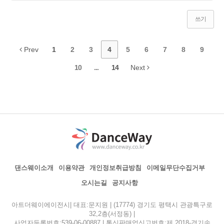
쓰기
Prev
1
2
3
4
5
6
7
8
9
10
...
14
Next
댄스웨이소개
이용약관
개인정보취급방침
이메일무단수집거부
오시는길
공지사항
아트더웨이에이전시| 대표:문지원 | (17774) 경기도 평택시 관광특구로
32,2층(서정동) |
사업자등록번호:539-06-00887 | 통신판매업신고번호:제 2018-경기송