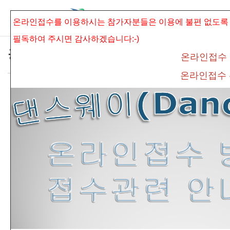
본문으로 바로가기
Sketchbook5, 스케치북5
온라인접수를 이용하시는 참가자분들은 이용에 불편 없도록
필독하여 주시면
감사하겠습니다:-)
공지사항
온라인접수
온라인접수
*제2회 안성 보훈전국무용경연대회 공지사
Sketchbook5, 스케치북5
항 안내 및 대기시간 안내*
admin
조회 수
388
추천 수
0
댓글
0