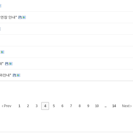
 연장 안내*
내*
결과안내*
Prev
1
2
3
4
5
6
7
8
9
10
...
14
Next