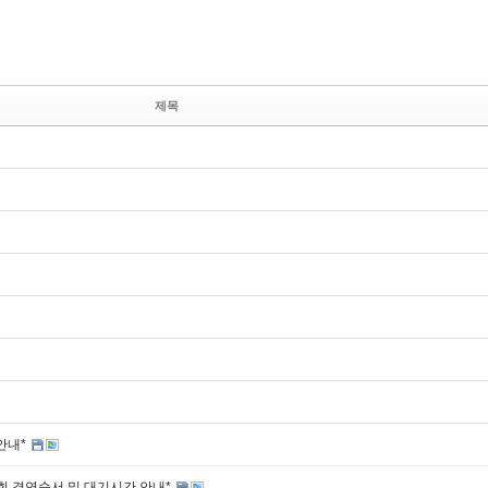
제목
안내*
회 경연순서 및 대기시간 안내*