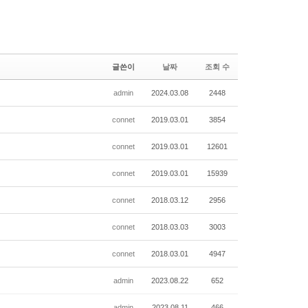
글쓴이
날짜
조회 수
admin
2024.03.08
2448
connet
2019.03.01
3854
connet
2019.03.01
12601
connet
2019.03.01
15939
connet
2018.03.12
2956
connet
2018.03.03
3003
connet
2018.03.01
4947
admin
2023.08.22
652
admin
2023.08.11
466