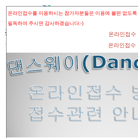
본문으로 바로가기
Sketchbook5, 스케치북5
온라인접수를 이용하시는 참가자분들은 이용에 불편 없도록
필독하여 주시면
감사하겠습니다:-)
공지사항
온라인접수
온라인접수
*제3회 광주.전남 전국발레콩쿠르 대기시간
Sketchbook5, 스케치북5
표 안내*
admin
조회 수
396
추천 수
0
댓글
0