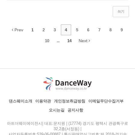
쓰기
Prev
1
2
3
4
5
6
7
8
9
10
...
14
Next
댄스웨이소개
이용약관
개인정보취급방침
이메일무단수집거부
오시는길
공지사항
아트더웨이에이전시| 대표:문지원 | (17774) 경기도 평택시 관광특구로
32,2층(서정동) |
사업자등록번호:539-06-00887 | 통신판매업신고번호:제 2018-경기송