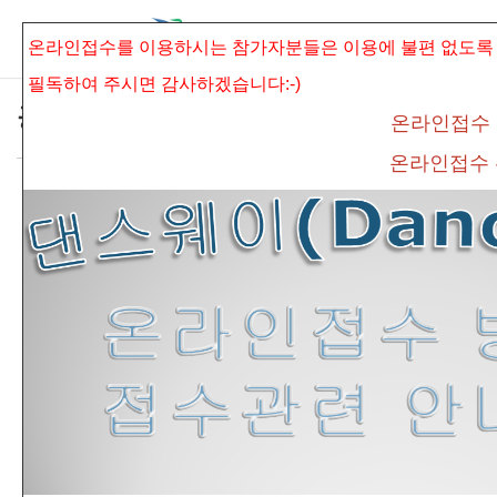
본문으로 바로가기
Sketchbook5, 스케치북5
온라인접수를 이용하시는 참가자분들은 이용에 불편 없도록
필독하여 주시면
감사하겠습니다:-)
공지사항
온라인접수
온라인접수
*제18회 보훈전국무용경연대회 25일 한국무
Sketchbook5, 스케치북5
용 심사결과안내*
admin
조회 수
917
추천 수
0
댓글
0