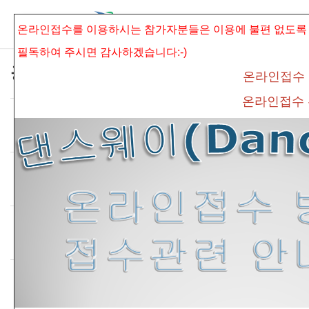
본문으로 바로가기
Sketchbook5, 스케치북5
온라인접수를 이용하시는 참가자분들은 이용에 불편 없도록
필독하여 주시면
감사하겠습니다:-)
공지사항
온라인접수
온라인접수
*안전교육수료증 제출방법 안내*
Sketchbook5, 스케치북5
Date
2024.03.08
By
admin
Views
2448
*온라인 접수방법 및 접수관련 안내 공지*
Date
2019.03.01
By
connet
Views
3854
*필독* 온라인접수 관련안내 공지
Date
2019.03.01
By
connet
Views
12601
*필독* 온라인접수 방법 안내
Date
2019.03.01
By
connet
Views
15939