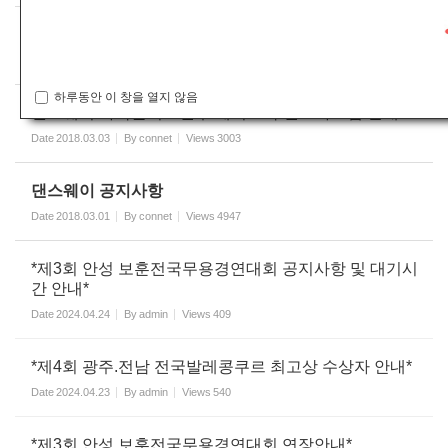
온라인접수 중 [군무부문] 공지사항
Date
2018.03.12
By
connet
Views
2956
하루동안 이 창을 열지 않음
댄스웨이 카톡플러스친구/페이스북/인스타그램 안내
Date
2018.03.03
By
connet
Views
3003
댄스웨이 공지사항
Date
2018.03.01
By
connet
Views
4947
*제3회 안성 보훈전국무용경연대회 공지사항 및 대기시
간 안내*
Date
2024.04.24
By
admin
Views
409
*제4회 광주.전남 전국발레콩쿠르 최고상 수상자 안내*
Date
2024.04.23
By
admin
Views
540
*제3회 안성 보훈전국무용경연대회 연장안내*