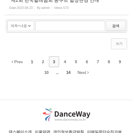
*제2회 한국발레협회 콩쿠르 일정변경 안내*
Date
2023.08.23
By
admin
Views
573
검색
쓰기
Prev
1
2
3
4
5
6
7
8
9
10
...
14
Next
댄스웨이소개
이용약관
개인정보취급방침
이메일무단수집거부