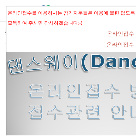
본문으로 바로가기
Sketchbook5, 스케치북5
온라인접수를 이용하시는 참가자분들은 이용에 불편 없도록
필독하여 주시면
감사하겠습니다:-)
공지사항
온라인접수
온라인접수
*2023년 제4회 단오전국무용경연대회 순서
Sketchbook5, 스케치북5
표 안내*
admin
조회 수
559
추천 수
0
댓글
0