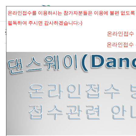
본문으로 바로가기
Sketchbook5, 스케치북5
온라인접수를 이용하시는 참가자분들은 이용에 불편 없도록
필독하여 주시면
감사하겠습니다:-)
공지사항
온라인접수
온라인접수
*제2회 CAD 코리아 댄스 그랑프리 기간연장
Sketchbook5, 스케치북5
안내*
admin
조회 수
446
추천 수
0
댓글
0