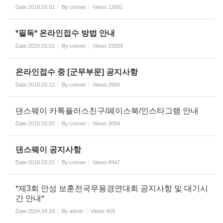
Date
2019.03.01
By
connet
Views
12601
*필독* 온라인접수 방법 안내
Date
2019.03.01
By
connet
Views
15939
온라인접수 중 [군무부문] 공지사항
Date
2018.03.12
By
connet
Views
2956
댄스웨이 카톡플러스친구/페이스북/인스타그램 안내
Date
2018.03.03
By
connet
Views
3004
댄스웨이 공지사항
Date
2018.03.01
By
connet
Views
4947
*제3회 안성 보훈전국무용경연대회 공지사항 및 대기시
간 안내*
Date
2024.04.24
By
admin
Views
409