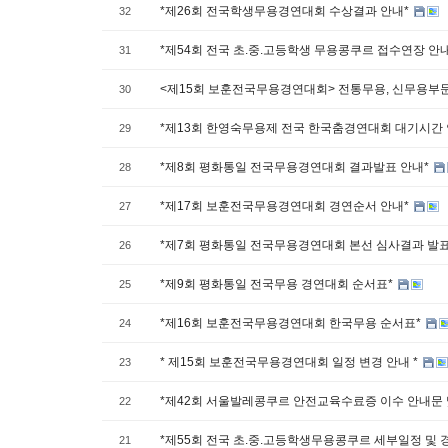
*제26회 전국학생무용경연대회 수상결과 안내*
32
*제54회 전국 초.중.고등학생 무용콩쿠르 접수연장 안
31
<제15회 보훈전국무용경연대회> 전통무용, 신무용부
30
*제13회 한영숙무용제 전국 한국춤경연대회 대기시간
29
*제8회 평화통일 전국무용경연대회 결과발표 안내*
28
*제17회 보훈전국무용경연대회 경연순서 안내*
27
*제7회 평화통일 전국무용경연대회 본선 심사결과 발
26
*제9회 평화통일 전국무용 경연대회 순서표*
25
*제16회 보훈전국무용경연대회 한국무용 순서표*
24
* 제15회 보훈전국무용경연대회 일정 변경 안내 *
23
*제42회 서울발레콩쿠르 안전교육수료증 이수 안내문 
22
*제55회 전국 초.중.고등학생무용콩쿠르 세부일정 및 
21