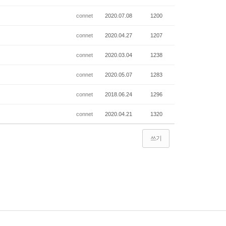
connet
2020.07.08
1200
connet
2020.04.27
1207
connet
2020.03.04
1238
connet
2020.05.07
1283
connet
2018.06.24
1296
connet
2020.04.21
1320
쓰기