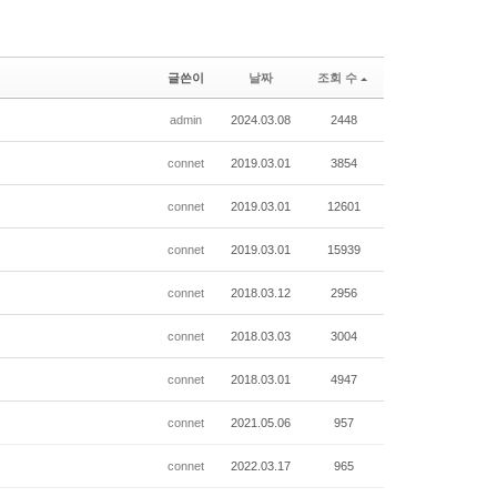
글쓴이
날짜
조회 수
admin
2024.03.08
2448
connet
2019.03.01
3854
connet
2019.03.01
12601
connet
2019.03.01
15939
connet
2018.03.12
2956
connet
2018.03.03
3004
connet
2018.03.01
4947
connet
2021.05.06
957
connet
2022.03.17
965