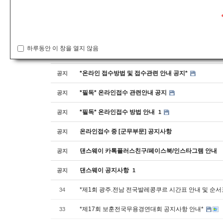
공지사항
번호
하루동안 이 창을 열지 않음
*안전교육수료증 제출방법 안내*
공지
*온라인 접수방법 및 접수관련 안내 공지*
공지
*필독* 온라인접수 관련안내 공지
공지
*필독* 온라인접수 방법 안내
공지
1
온라인접수 중 [군무부문] 공지사항
공지
댄스웨이 카톡플러스친구/페이스북/인스타그램 안내
공지
댄스웨이 공지사항
공지
1
*제1회 광주.전남 전국발레콩쿠르 시간표 안내 및 순서
34
*제17회 보훈전국무용경연대회 공지사항 안내*
33