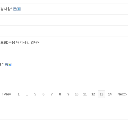
변경사항*
포함)무용 대기시간 안내>
 *
Prev
1
...
5
6
7
8
9
10
11
12
13
14
Next