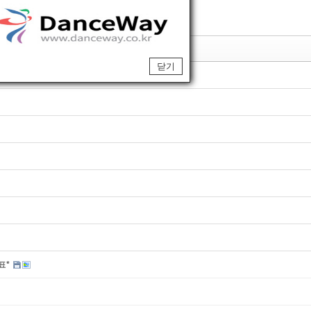
제목
닫기
표*