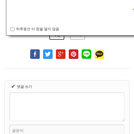
Prev
*2022 제6회 한국예술무형유산 전국경연대회 공지사항 및 대기시...
*2020 제6회 정읍 전국 단풍 무용경연대회 수상결과 입니다*
Next
하루동안 이 창을 열지 않음
0
0
추천
비추천
✔
댓글 쓰기
글쓴이