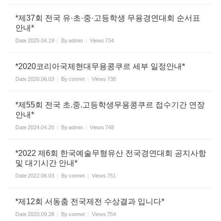
*제37회 전국 유·초·중·고등학생 무용경연대회 순서표
안내*
Date
2025.04.19
By
admin
Views
734
*2020코리아국제현대무용콩쿠르 세부 일정안내*
Date
2020.06.03
By
connet
Views
738
*제55회 전국 초.중.고등학생무용콩쿠르 접수기간 연장
안내*
Date
2024.04.20
By
admin
Views
748
*2022 제6회 한국예술무형유산 전국경연대회 공지사항
및 대기시간 안내*
Date
2022.06.03
By
connet
Views
751
*제12회 서동춤 전국제전 수상결과 입니다*
Date
2020.09.28
By
connet
Views
754