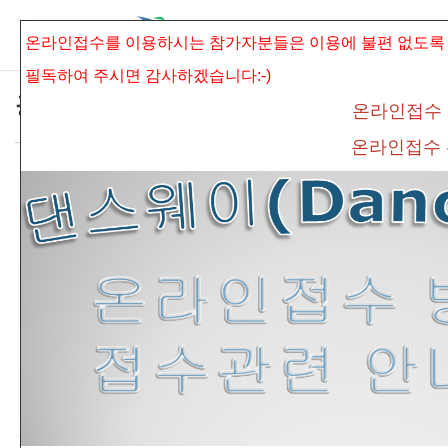
본문으로 바로가기
Sketchbook5, 스케치북5
온라인접수를 이용하시는 참가자분들은 이용에 불편 없도록
필독하여 주시면
감사하겠습니다:-)
공지사항
온라인접수
온라인접수
*제12회 서동춤 전국제전 수상결과 입니다*
Sketchbook5, 스케치북5
connet
조회 수
754
추천 수
0
댓글
0
게시용심사표(PDP파일).pdf