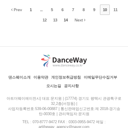
Prev
1
...
5
6
7
8
9
10
11
12
13
14
Next
댄스웨이소개
이용약관
개인정보취급방침
이메일무단수집거부
오시는길
공지사항
아트더웨이에이전시| 대표:문지원 | (17774) 경기도 평택시 관광특구로
32,2층(서정동) |
사업자등록번호:539-06-00887 | 통신판매업신고번호:제 2018-경기송
탄-0030호 | 관리책임자:문지원
TEL : 070-8777-9472 FAX : 0303-0955-9472 메일 :
arttheway_agency@naver.com