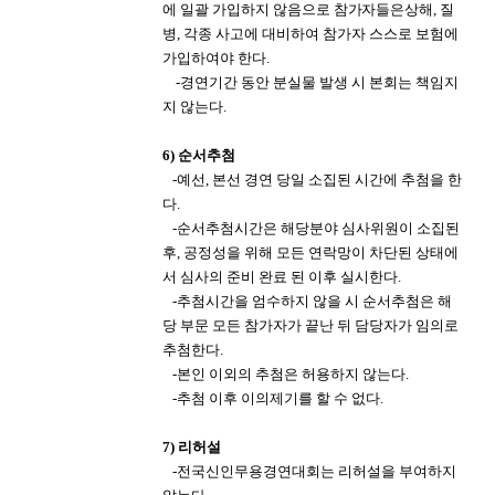
에 일괄 가입하지 않음으로
참가자들은
상해
,
질
병
,
각종 사고에 대비하여
참가자 스스로 보험에
가입하여야 한다
.
​
-
경연기간 동안 분실물 발생 시 본회는 책임지
지 않는다
.
6
)
순서추첨
​
-
예선
,
본선 경연 당일 소집된 시간에 추첨을 한
다
.
​
-
순서추첨시간은 해당분야 심사위원이 소집된
후
,
공정성을 위해 모든 연락망이 차단된 상태에
서 심사의 준비 완료 된
이후 실시한다
.
​
-
추첨시간을 엄수하지 않을 시 순서추첨은 해
당 부문 모든 참가자가 끝난 뒤 담당자가 임의로
추첨한다
.
​
-
본인 이외의 추첨은 허용하지 않는다
.
​
-
추첨 이후 이의제기를 할 수 없다
.
7
)
리허설
​
-
전국신인무용경연대회는 리허설을 부여하지