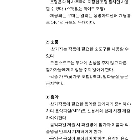
-
조명은 대회 사무국이 지정한 조명 장치만 사용
할 수 있다
.
(
스팟 없는 화이트 조명
)
-
제공되는 무대는 열리는 상명아트센터 계당홀
로
1464
석 규모의 무대이다
.
2)
소품
-
참가자는 작품에 필요한 소도구를 사용할 수
있다
.
-
모든 소도구는 무대에 손상을 주지 않고 다른
참가자들에게 지장을 주지 않아야 한다
.
-
각종 가루
(
꽃가루 포함
),
액체
,
발화물질 등은
금지한다
.
3)
음악
​
-
참가작품에 필요한 음악은 참가자가 준비해야
하며 음악파일
(MP3)
로 신청서와 함께 사전 제출
하여야한다
.
​
-
음악파일 제출 시 파일명에 참가자 이름과 작
품명을 반드시 기재하여야 한다
.
​
-
음악은 음질이 보장되어야 하며
,
음악의 음질