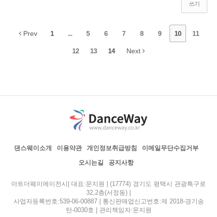
쓰기
Prev
1
...
5
6
7
8
9
10
11
12
13
14
Next
댄스웨이소개
이용약관
개인정보취급방침
이메일무단수집거부
오시는길
공지사항
아트더웨이에이전시| 대표:문지원 | (17774) 경기도 평택시 관광특구로
32,2층(서정동) |
사업자등록번호:539-06-00887 | 통신판매업신고번호:제 2018-경기송
탄-0030호 | 관리책임자:문지원