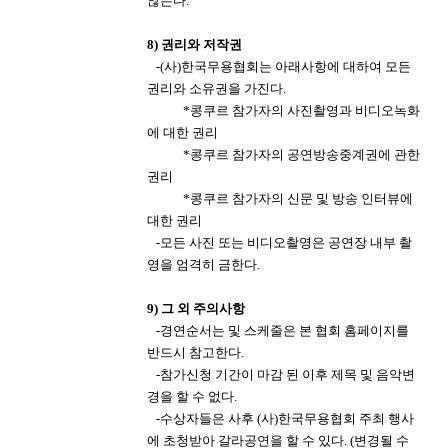
않는다
.
8)
권리와 저작권
​
-(
사
)
한국무용협회는 아래사항에 대하여 모든
권리와 소유권을 가진다.
​
*
콩쿠르 참가자의 사진촬영과 비디오녹화
에 대한 권리
​
*
콩쿠르 참가자의 공연방송중계권에 관한
권리
​
*
콩쿠르 참가자의 신문 및 방송 인터뷰에
대한 권리
​
-
모든 사진 또는 비디오촬영은 공연장 내부 촬
영을 엄격히 금한다
.
9
)
그 외 주의사항
​
-
경연순서는 및 스케줄은 본 협회 홈페이지를
반드시 참고한다
.
​
-
참가신청 기간이 마감 된 이후 제목 및 음악변
경을 할 수 없다
.
​
-
수상자들은 사후
(
사
)
한국무용협회 주최 행사
에 초청받아 갈라공연을 할 수 있다
. (
변경될 수