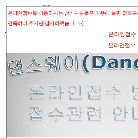
본문으로 바로가기
Sketchbook5, 스케치북5
온라인접수를 이용하시는 참가자분들은 이용에 불편 없도록
필독하여 주시면
감사하겠습니다:-)
공지사항
온라인접수
온라인접수
제55회 전국신인무용경연대회 참가자 공지
Sketchbook5, 스케치북5
사항
connet
조회 수
775
추천 수
0
댓글
0
팝업여부
팝업노출안함