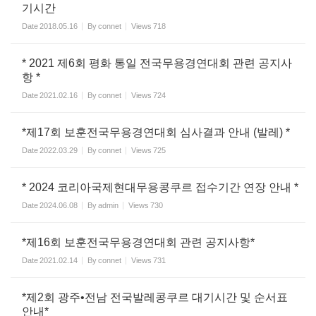
기시간
Date
2018.05.16
By
connet
Views
718
* 2021 제6회 평화 통일 전국무용경연대회 관련 공지사
항 *
Date
2021.02.16
By
connet
Views
724
*제17회 보훈전국무용경연대회 심사결과 안내 (발레) *
Date
2022.03.29
By
connet
Views
725
* 2024 코리아국제현대무용콩쿠르 접수기간 연장 안내 *
Date
2024.06.08
By
admin
Views
730
*제16회 보훈전국무용경연대회 관련 공지사항*
Date
2021.02.14
By
connet
Views
731
*제2회 광주•전남 전국발레콩쿠르 대기시간 및 순서표
안내*