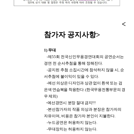
<
참가자 공지사항
>
1)
무대
-
제
55
회 전국신인무용경연대회의 공연순서는
경연 전 순서추첨을 통해 정해진다
.
-
공지된 추첨 소집시간에 참석하지 않을 시
,
순
서추첨에 불이익이 있을 수 있다
.
-
예선 의상은 디자인과 상관 없이 흰색 또는 검
은색 연습복을 착용한다
.
(
한국무용전통부문의 경
우 제외
)
-
예선경연시
분장 절대 금지!!!
-
본선참가자의 작품 의상과 분장은 참가자의
자유이며
,
비용은 참가자 본인이 지불한다
.
-
누드공연은 허용하지 않는다
.
-
무대장치는 허용하지 않는다
.