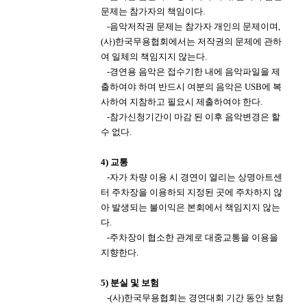
문제는 참가자의 책임이다
.
​
-
음악저작권 문제는 참가자 개인의 문제이며
,
(
사
)
한국무용협회에서는 저작권의 문제에 관하
여 일체의 책임지지
않는다
.
​
-
경연용 음악은 접수기한 내에 음악파일을 제
출하여야 하며 반드시 여분의 음악은
USB
에 복
사하여 지참하고 필요시
제출하여야 한다
.
​ -
참가신청기간이 마감 된 이후 음악변경은 할
수 없다
.
4)
교통
​
-
자가 차량 이용 시 경연이 열리는 상명아트센
터 주차장을 이용하되 지정된 곳에 주차하지 않
아 발생되는 불이익은
본회에서 책임지지 않는
다
.
​
-
주차장이 협소한 관계로 대중교통을 이용을
지향한다
.
5)
분실 및 보험
​
-(
사
)
한국무용협회는 경연대회 기간 동안 보험