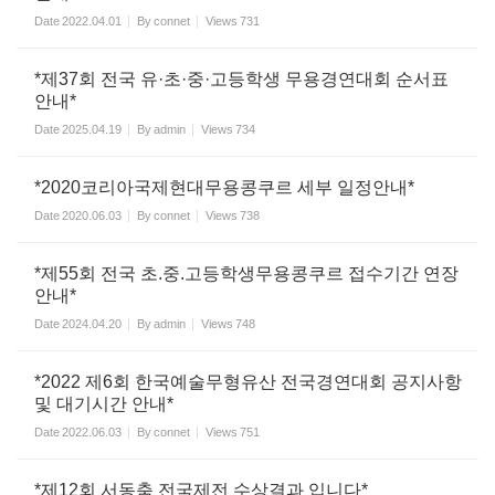
Date
2022.04.01
By
connet
Views
731
*제37회 전국 유·초·중·고등학생 무용경연대회 순서표
안내*
Date
2025.04.19
By
admin
Views
734
*2020코리아국제현대무용콩쿠르 세부 일정안내*
Date
2020.06.03
By
connet
Views
738
*제55회 전국 초.중.고등학생무용콩쿠르 접수기간 연장
안내*
Date
2024.04.20
By
admin
Views
748
*2022 제6회 한국예술무형유산 전국경연대회 공지사항
및 대기시간 안내*
Date
2022.06.03
By
connet
Views
751
*제12회 서동춤 전국제전 수상결과 입니다*