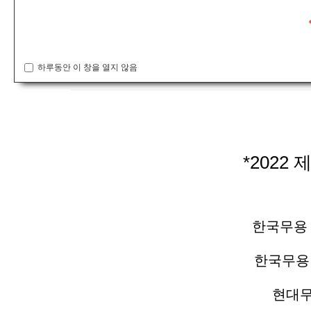
공지사항
*2022 제1회 코리아댄스 그랑프리 콩쿠르 심사결과발표*
하루동안 이 창을 열지 않음
connet
*202
한국무용
한국무용
현대