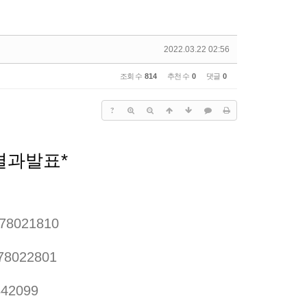
2022.03.22 02:56
조회 수
814
추천 수
0
댓글
0
?
결과발표*
678021810
678022801
842099