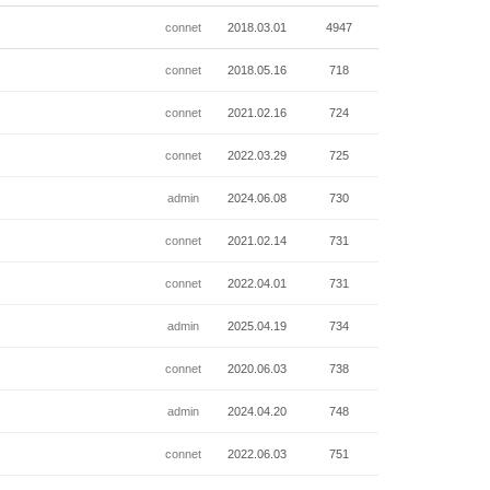
connet
2018.03.01
4947
connet
2018.05.16
718
connet
2021.02.16
724
connet
2022.03.29
725
admin
2024.06.08
730
connet
2021.02.14
731
connet
2022.04.01
731
admin
2025.04.19
734
connet
2020.06.03
738
admin
2024.04.20
748
connet
2022.06.03
751