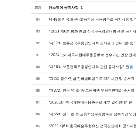
댄스웨이 공지사항
공지
1
제 49회 전국 초·중·고등학생 무용콩쿠르 공지사항 및
94
* 2021 제6회 평화 통일 전국무용경연대회 관련 공지사
93
*제17회 보훈전국무용경연대회 심사결과 안내 (발레) 
92
* 2024 코리아국제현대무용콩쿠르 접수기간 연장 안내
91
*제16회 보훈전국무용경연대회 관련 공지사항*
90
*제2회 광주•전남 전국발레콩쿠르 대기시간 및 순서표
89
*제37회 전국 유·초·중·고등학생 무용경연대회 순서표
88
*2020코리아국제현대무용콩쿠르 세부 일정안내*
87
*제55회 전국 초.중.고등학생무용콩쿠르 접수기간 연장
86
*2022 제6회 한국예술무형유산 전국경연대회 공지사항
85