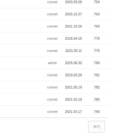
connet
2020.09.28
754
connet
2020.10.27
763
connet
2021.10.26
765
connet
2018.04.15
775
connet
2021.05.11
775
admin
2025.06.20
780
connet
2019.03.29
781
connet
2021.05.19
782
connet
2021.03.19
785
connet
2021.03.17
790
쓰기