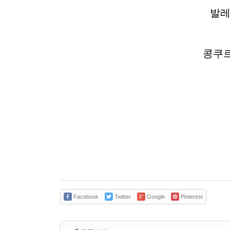
발
콩쿠르
Facebook
Twitter
Google
Pinterest