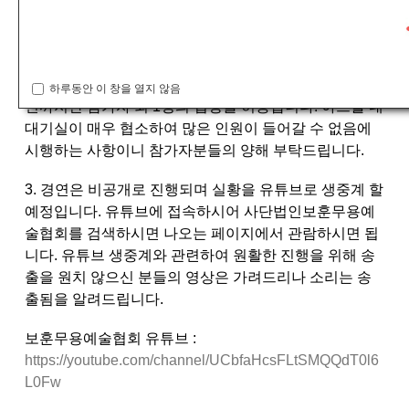
1. 경연당일 분장은 불가하며, 머리장식은 자유롭게 착용
가능합니다.
2. 로운아트홀 2층 로비 및 대기실, 경연장은 참가자만 출
입이 가능함을 알려드리며, 예외로 초등부 저학년, 중학
하루동안 이 창을 열지 않음
년까지만 참가자 외 1명의 입장을 허용합니다. 아트홀 내
대기실이 매우 협소하여 많은 인원이 들어갈 수 없음에
시행하는 사항이니 참가자분들의 양해 부탁드립니다.
3. 경연은 비공개로 진행되며 실황을 유튜브로 생중계 할
예정입니다. 유튜브에 접속하시어 사단법인보훈무용예
술협회를 검색하시면 나오는 페이지에서 관람하시면 됩
니다. 유튜브 생중계와 관련하여 원활한 진행을 위해 송
출을 원치 않으신 분들의 영상은 가려드리나 소리는 송
출됨을 알려드립니다.
보훈무용예술협회 유튜브 :
https://youtube.com/channel/UCbfaHcsFLtSMQQdT0l6
L0Fw