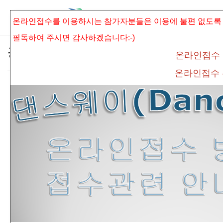
본문으로 바로가기
Sketchbook5, 스케치북5
온라인접수를 이용하시는 참가자분들은 이용에 불편 없도록
필독하여 주시면
감사하겠습니다:-)
공지사항
온라인접수
온라인접수
*제16회 보훈전국무용경연대회 관련 질문사
Sketchbook5, 스케치북5
항 및 유의사항*
connet
조회 수
830
추천 수
0
댓글
0
* 제16회 보훈전국무용경연대회 관련
질문사항 및 유의사항 *