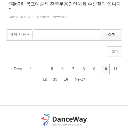
*제60회 목포예술제 전국무용경연대회 수상결과 입니다
*
Date
2020.10.30
By
connet
Views
820
검색
쓰기
Prev
1
...
5
6
7
8
9
10
11
12
13
14
Next