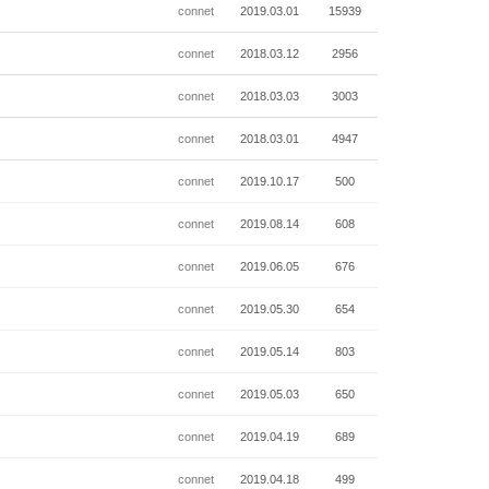
connet
2019.03.01
15939
connet
2018.03.12
2956
connet
2018.03.03
3003
connet
2018.03.01
4947
connet
2019.10.17
500
connet
2019.08.14
608
connet
2019.06.05
676
connet
2019.05.30
654
connet
2019.05.14
803
connet
2019.05.03
650
connet
2019.04.19
689
connet
2019.04.18
499