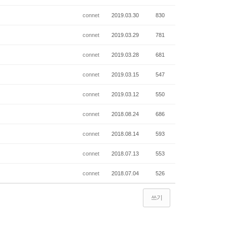
connet
2019.03.30
830
connet
2019.03.29
781
connet
2019.03.28
681
connet
2019.03.15
547
connet
2019.03.12
550
connet
2018.08.24
686
connet
2018.08.14
593
connet
2018.07.13
553
connet
2018.07.04
526
쓰기