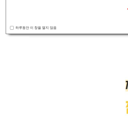
공지사항
*제16회 춘향전국무용경연대회 참가자 대기시간 안내*
하루동안 이 창을 열지 않음
admin