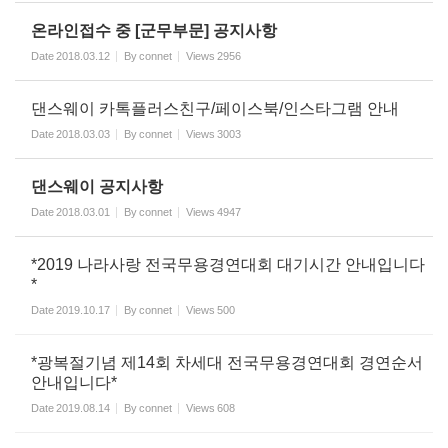
온라인접수 중 [군무부문] 공지사항
Date
2018.03.12
By
connet
Views
2956
댄스웨이 카톡플러스친구/페이스북/인스타그램 안내
Date
2018.03.03
By
connet
Views
3003
댄스웨이 공지사항
Date
2018.03.01
By
connet
Views
4947
*2019 나라사랑 전국무용경연대회 대기시간 안내입니다
*
Date
2019.10.17
By
connet
Views
500
*광복절기념 제14회 차세대 전국무용경연대회 경연순서
안내입니다*
Date
2019.08.14
By
connet
Views
608