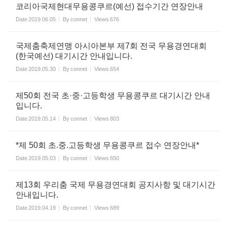
코리아국제현대무용콩쿠르(예선) 접수기간 연장안내
Date
2019.06.05
By
connet
Views
676
국제춤축제연맹 아시아본부 제7회 전국 무용경연대회
(한국예선) 대기시간 안내입니다.
Date
2019.05.30
By
connet
Views
654
제50회 전국 초·중·고등학생 무용콩쿠르 대기시간 안내
입니다.
Date
2019.05.14
By
connet
Views
803
*제 50회 초.중.고등학생 무용콩쿠르 접수 연장안내*
Date
2019.05.03
By
connet
Views
650
제13회 우리춤 국제 무용경연대회 공지사항 및 대기시간
안내입니다.
Date
2019.04.19
By
connet
Views
689