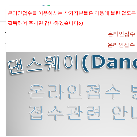
본문으로 바로가기
Sketchbook5, 스케치북5
온라인접수를 이용하시는 참가자분들은 이용에 불편 없도록
필독하여 주시면
감사하겠습니다:-)
공지사항
온라인접수
온라인접수
* 제5회 광주.전남 전국발레콩쿠르 접수마감
Sketchbook5, 스케치북5
연장 안내 *
admin
조회 수
416
추천 수
0
댓글
0