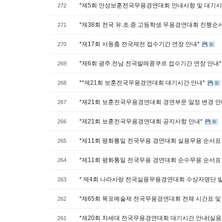
*제5회 안성보훈전국무용경연대회 안내사항 및 대기시
272
*제38회 전국 유.초.중.고등학생 무용경연대회 진행순
271
*제17회 서동춤 전국제전 접수기간 연장 안내*
270
*제6회 광주.전남 전국발레콩쿠르 접수기간 연장 안내
269
**제21회 보훈전국무용경연대회 대기시간 안내*
268
*제21회 보훈전국무용경연대회 경연부문 일정 변경 안
267
*제21회 보훈전국무용경연대회 공지사항 안내*
266
*제11회 평화통일 전국무용 경연대회 실용무용 순서표
265
*제11회 평화통일 전국무용 경연대회 순수무용 순서표
264
* 제4회 나라사랑 전국실용무용경연대회 수상자명단 
263
*제65회 목포예술제 전국무용경연대회 전체 시간표 및
262
*제20회 차세대 전국무용경연대회 대기시간 안내(실용
261