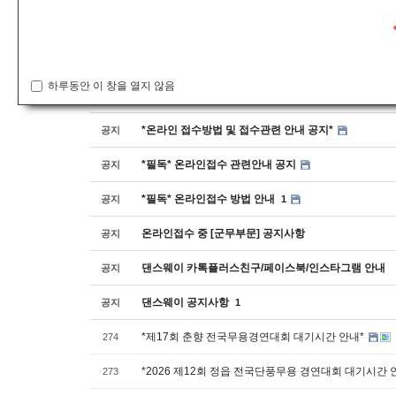
공지사항
번호
하루동안 이 창을 열지 않음
*안전교육수료증 제출방법 안내*
공지
*온라인 접수방법 및 접수관련 안내 공지*
공지
*필독* 온라인접수 관련안내 공지
공지
*필독* 온라인접수 방법 안내
공지
1
온라인접수 중 [군무부문] 공지사항
공지
댄스웨이 카톡플러스친구/페이스북/인스타그램 안내
공지
댄스웨이 공지사항
공지
1
*제17회 춘향 전국무용경연대회 대기시간 안내*
274
*2026 제12회 정읍 전국단풍무용 경연대회 대기시간 
273