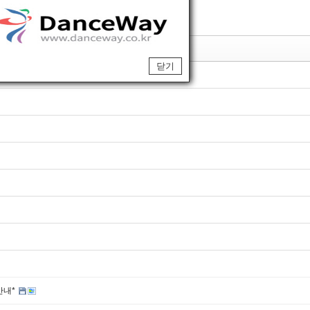
제목
닫기
안내*