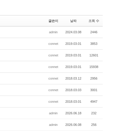
글쓴이
날짜
조회 수
admin
2024.03.08
2446
connet
2019.03.01
3853
connet
2019.03.01
12601
connet
2019.03.01
15938
connet
2018.03.12
2956
connet
2018.03.03
3001
connet
2018.03.01
4947
admin
2026.06.18
232
admin
2026.06.08
256