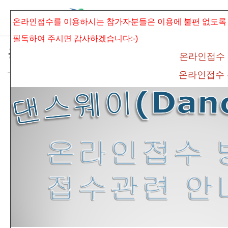
본문으로 바로가기
Sketchbook5, 스케치북5
온라인접수를 이용하시는 참가자분들은 이용에 불편 없도록
필독하여 주시면
감사하겠습니다:-)
공지사항
온라인접수
온라인접수
* 제16회 보훈전국무용경연대회 실용.외국무
Sketchbook5, 스케치북5
용 대기시간 안내 *
connet
조회 수
533
추천 수
0
댓글
0
<제
16
회 보훈전국무용경연대
회 실용.외국무용
대기시간 안
내>