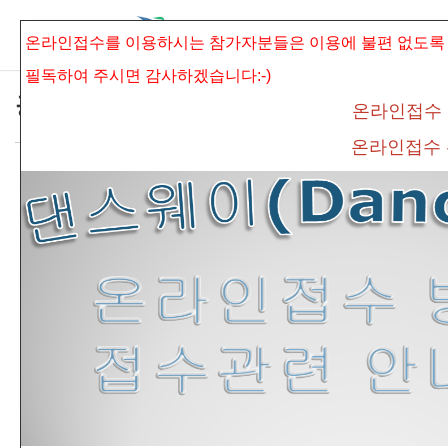
본문으로 바로가기
Sketchbook5, 스케치북5
온라인접수를 이용하시는 참가자분들은 이용에 불편 없도록
필독하여 주시면
감사하겠습니다:-)
공지사항
온라인접수
온라인접수
* 제16회 보훈전국무용경연대회 실용.외국무
Sketchbook5, 스케치북5
용 대기시간 안내 *
connet
조회 수
532
추천 수
0
댓글
0
<제
16
회 보훈전국무용경연대
회 실용.외국무용
대기시간 안
내>