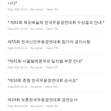
니다*
Date
2020.10.27
By
connet
Views
763
* 제61회 목포예술제 전국무용경연대회 수상결과 안내 *
Date
2021.10.26
By
connet
Views
765
제55회 전국신인무용경연대회 참가자 공지사항
Date
2018.04.15
By
connet
Views
775
*제41회 서울발레콩쿠르 일자별 부문 안내*
Date
2021.05.11
By
connet
Views
775
*제16회 춘향 전국무용경연대회 순서표*
Date
2025.06.20
By
admin
Views
780
제14회 보훈전국무용경연대회 경연순서
Date
2019.03.29
By
connet
Views
781