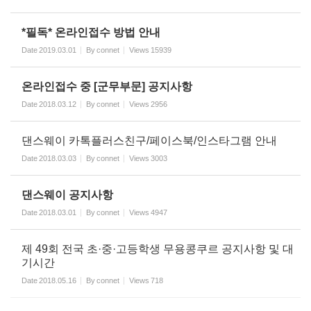
*필독* 온라인접수 방법 안내
Date
2019.03.01
By
connet
Views
15939
온라인접수 중 [군무부문] 공지사항
Date
2018.03.12
By
connet
Views
2956
댄스웨이 카톡플러스친구/페이스북/인스타그램 안내
Date
2018.03.03
By
connet
Views
3003
댄스웨이 공지사항
Date
2018.03.01
By
connet
Views
4947
제 49회 전국 초·중·고등학생 무용콩쿠르 공지사항 및 대
기시간
Date
2018.05.16
By
connet
Views
718