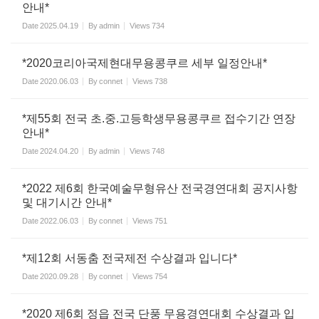
안내*
Date
2025.04.19
By
admin
Views
734
*2020코리아국제현대무용콩쿠르 세부 일정안내*
Date
2020.06.03
By
connet
Views
738
*제55회 전국 초.중.고등학생무용콩쿠르 접수기간 연장
안내*
Date
2024.04.20
By
admin
Views
748
*2022 제6회 한국예술무형유산 전국경연대회 공지사항
및 대기시간 안내*
Date
2022.06.03
By
connet
Views
751
*제12회 서동춤 전국제전 수상결과 입니다*
Date
2020.09.28
By
connet
Views
754
*2020 제6회 정읍 전국 단풍 무용경연대회 수상결과 입