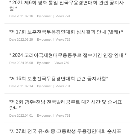
* 2021 제6회 평화 통일 전국무용경연대회 관련 공지사
항 *
Date
2021.02.16
By
connet
Views
724
*제17회 보훈전국무용경연대회 심사결과 안내 (발레) *
Date
2022.03.29
By
connet
Views
725
* 2024 코리아국제현대무용콩쿠르 접수기간 연장 안내 *
Date
2024.06.08
By
admin
Views
730
*제16회 보훈전국무용경연대회 관련 공지사항*
Date
2021.02.14
By
connet
Views
731
*제2회 광주•전남 전국발레콩쿠르 대기시간 및 순서표
안내*
Date
2022.04.01
By
connet
Views
731
*제37회 전국 유·초·중·고등학생 무용경연대회 순서표