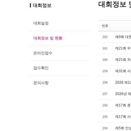
대회정보 
대회정보
대회일정
번호
제9회 대
162
대회정보 및 현황
제21회 
161
온라인접수
제21회 
160
접수확인
제31회 
159
2026 
문의사항
158
2026년
157
제17회 
156
제17회 
155
제5회 
154