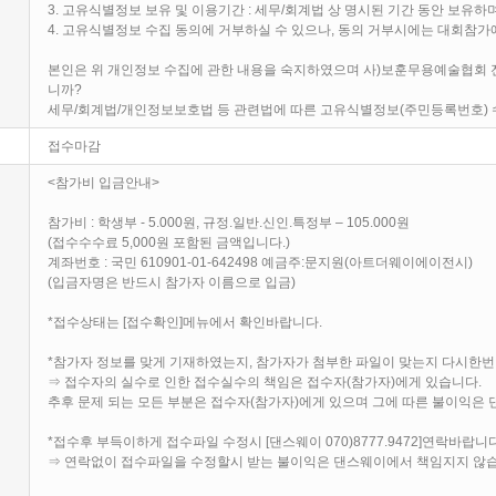
3. 고유식별정보 보유 및 이용기간 : 세무/회계법 상 명시된 기간 동안 보유하
4. 고유식별정보 수집 동의에 거부하실 수 있으나, 동의 거부시에는 대회참가
본인은 위 개인정보 수집에 관한 내용을 숙지하였으며 사)보훈무용예술협회 
니까?
세무/회계법/개인정보보호법 등 관련법에 따른 고유식별정보(주민등록번호)
접수마감
<참가비 입금안내>
참가비 : 학생부 - 5.000원, 규정.일반.신인.특정부 – 105.000원
(접수수수료 5,000원 포함된 금액입니다.)
계좌번호 : 국민 610901-01-642498 예금주:문지원(아트더웨이에이전시)
(입금자명은 반드시 참가자 이름으로 입금)
*접수상태는 [접수확인]메뉴에서 확인바랍니다.
*참가자 정보를 맞게 기재하였는지, 참가자가 첨부한 파일이 맞는지 다시한번
⇒ 접수자의 실수로 인한 접수실수의 책임은 접수자(참가자)에게 있습니다.
추후 문제 되는 모든 부분은 접수자(참가자)에게 있으며 그에 따른 불이익은
*접수후 부득이하게 접수파일 수정시 [댄스웨이 070)8777.9472]연락바랍니다
⇒ 연락없이 접수파일을 수정할시 받는 불이익은 댄스웨이에서 책임지지 않습