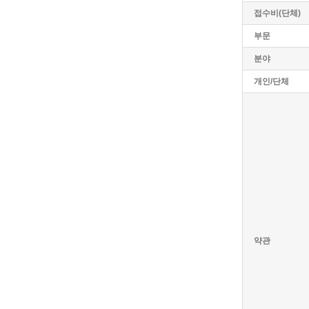
접수비(단체)
부문
분야
개인/단체
약관